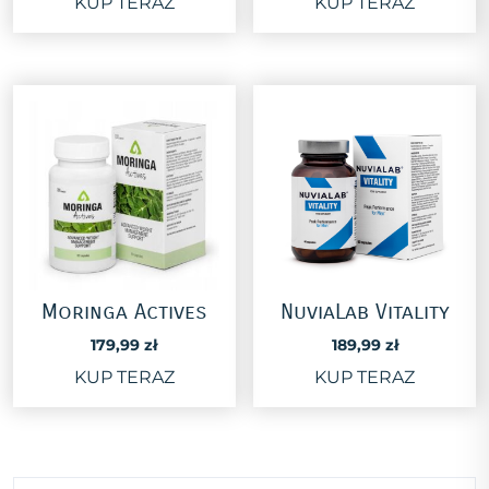
KUP TERAZ
KUP TERAZ
wynosiła:
wynosi:
318,00 zł.
159,00 zł.
Moringa Actives
NuviaLab Vitality
179,99
zł
189,99
zł
KUP TERAZ
KUP TERAZ