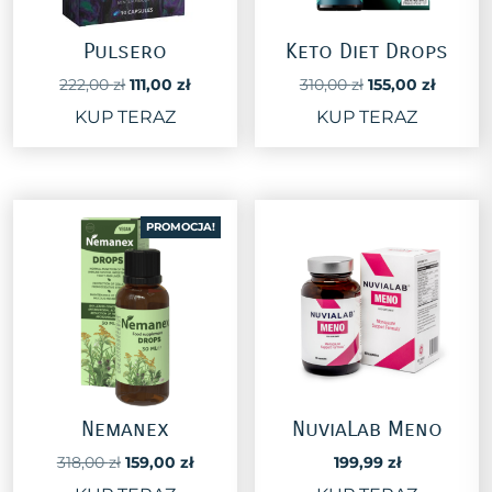
Pulsero
Keto Diet Drops
Pierwotna
Aktualna
Pierwotna
Aktual
222,00
zł
111,00
zł
310,00
zł
155,00
zł
cena
cena
cena
cena
KUP TERAZ
KUP TERAZ
wynosiła:
wynosi:
wynosiła:
wynosi
222,00 zł.
111,00 zł.
310,00 zł.
155,00 z
PROMOCJA!
Nemanex
NuviaLab Meno
Pierwotna
Aktualna
318,00
zł
159,00
zł
199,99
zł
cena
cena