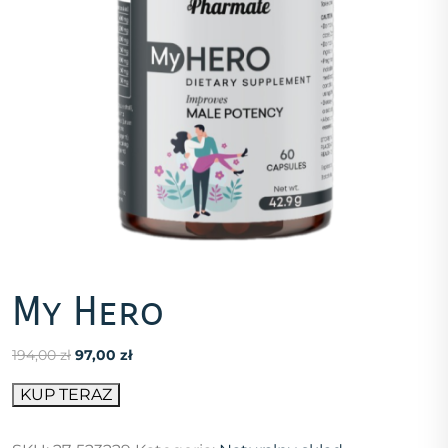
My Hero
Pierwotna
Aktualna
194,00
zł
97,00
zł
cena
cena
KUP TERAZ
wynosiła:
wynosi:
194,00 zł.
97,00 zł.